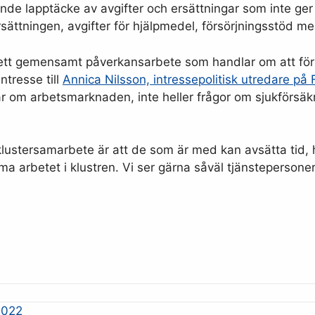
lapptäcke av avgifter och ersättningar som inte ger et
sättningen, avgifter för hjälpmedel, försörjningsstöd m
i ett gemensamt påverkansarbete som handlar om att för
ntresse till
Annica Nilsson, intressepolitisk utredare på 
ar om arbetsmarknaden, inte heller frågor om sjukförsä
 klustersamarbete är att de som är med kan avsätta tid
mma arbetet i klustren. Vi ser gärna såväl tjänstepersone
2022