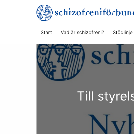
Hoppa
till
innehåll
Start
Vad är schizofreni?
Stödlinje
Till styr