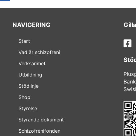
NAVIGERING
Gill
Start
Vad är schizofreni
Stö
Verksamhet
Plus
Utbildning
Bank
Stödlinje
Swis
Shop
Styrelse
Styrande dokument
Schizofrenifonden