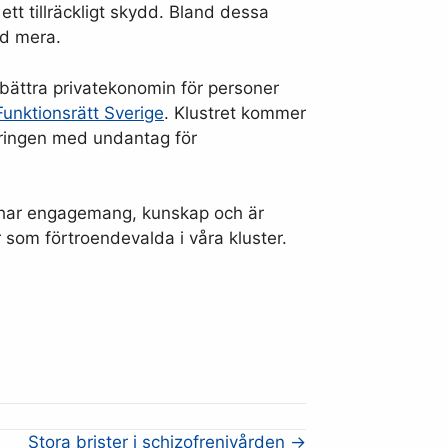
t tillräckligt skydd. Bland dessa
ed mera.
bättra privatekonomin för personer
Funktionsrätt Sverige
. Klustret kommer
kringen med undantag för
, har engagemang, kunskap och är
r som förtroendevalda i våra kluster.
Stora brister i schizofrenivården →