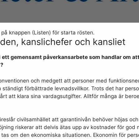
 på knappen (Listen) för starta rösten.
nden, kanslichefer och kansliet
a i ett gemensamt påverkansarbete som handlar om att
g?
konventionen och medgett att personer med funktionsnedsä
 ständigt förbättrade levnadsvillkor. Trots det har pers
årt att klara sina vardagsutgifter. Alltför många är bero
föreslår civilsamhället att garantinivån behöver höjas oc
öjning riskerar att delvis ätas upp av kostnader för go
 tas om den ekonomiska situationen. Ekonomin för per