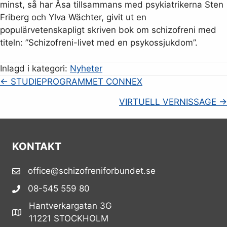
minst, så har Åsa tillsammans med psykiatrikerna Sten
Friberg och Ylva Wächter, givit ut en
populärvetenskapligt skriven bok om schizofreni med
titeln: ”Schizofreni-livet med en psykossjukdom”.
Inlagd i kategori:
Nyheter
Posts
← STUDIEPROGRAMMET CONNEX
navigation
VIRTUELL VERNISSAGE →
KONTAKT
office@schizofreniforbundet.se
08-545 559 80
Hantverkargatan 3G
11221 STOCKHOLM