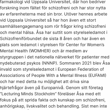
farmakologi vid Uppsala Universitet, där hon bedriver
forskning inom fältet för schizofreni och har stor nytta
av erfarenheterna med sin bror. Utöver hennes arbete
vid Uppsala Universitet så har hon även ett stort
samhällsengagemang som rör frågor kring schizofreni
och mental hälsa. Åsa har suttit som styrelseledamot i
Schizofreniförbundet de sista 8 åren och har även en
plats som ledamot i styrelsen för Center for Women’s
Mental Health (WOMHER) och är medlem av
styrgruppen i det nationella nätverket för patienter med
nydebuterad psykos (NNNP). Sommaren 2021 blev Åsa
invald som styrelseledamot i European Federation of
Associations of People With a Mental Illness (EUFAMI)
och har med detta nu möjlighet att driva sina
hjärtefrågor även på Europanivå. Genom sitt företag
”Lecturing Minds Stockholm” föreläser Åsa med ett
fokus på att sprida fakta och kunskap om schizofreni,
anhörigskap, livskvalitet och behandling. Sist men inte