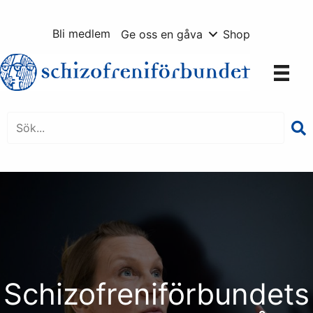
Hoppa
till
Bli medlem
Ge oss en gåva
Shop
innehåll
Schizofreniförbundets