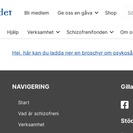
Bli medlem
Ge oss en gåva
Shop
Hjälp
Verksamhet
Schizofrenifonden
Om o
Hej, här kan du ladda ner en broschyr om psykosåt
NAVIGERING
Gill
Start
Vad är schizofreni
Stö
Verksamhet