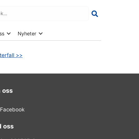
ss
Nyheter
erfall >>
a oss
Facebook
d oss