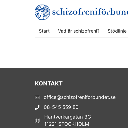
Hoppa
till
innehåll
Start
Vad är schizofreni?
Stödlinje
KONTAKT
office@schizofreniforbundet.se
08-545 559 80
Hantverkargatan 3G
11221 STOCKHOLM