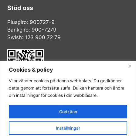
Stöd oss
Plusgiro: 900727-9
Bankgiro: 900-7279
Swish: 123 900 72 79
Cookies & policy
Vi använder cookies på denna webbplats. Du godkänner
detta genom att fortsätta surfa. Du kan hantera och ändra
din inställningar för cookies i din webbläsare.
© 2026 Schizofreniförbundet. Alla rättigheter
Godkänn
reserverade.
Inställningar
Webbdesign utförd av
EMS Design Webbyrå
.