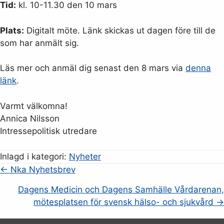
Tid:
kl. 10-11.30 den 10 mars
Plats:
Digitalt möte. Länk skickas ut dagen före till de
som har anmält sig.
Läs mer och anmäl dig senast den 8 mars via
denna
länk
.
Varmt välkomna!
Annica Nilsson
Intressepolitisk utredare
Inlagd i kategori:
Nyheter
Posts
← Nka Nyhetsbrev
navigation
Dagens Medicin och Dagens Samhälle Vårdarenan,
mötesplatsen för svensk hälso- och sjukvård →