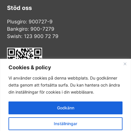
Stöd oss
Plusgiro: 900727-9
Bankgiro: 900-7279
Swish: 123 900 72 79
Cookies & policy
Vi använder cookies på denna webbplats. Du godkänner
detta genom att fortsätta surfa. Du kan hantera och ändra
din inställningar för cookies i din webbläsare.
© 2026 Schizofreniförbundet. Alla rättigheter
Godkänn
reserverade.
Inställningar
Webbdesign utförd av
EMS Design Webbyrå
.