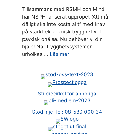
Tillsammans med RSMH och Mind
har NSPH lanserat uppropet ”Att må
dåligt ska inte kosta allt” med krav
på stärkt ekonomisk trygghet vid
psykisk ohälsa. Nu behöver vi din
hjälp! När trygghetssystemen
urholkas …
Läs mer
Studiecirkel för anhöriga
Stödlinje Tel: 08-580 000 34