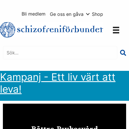
Hoppa
till
Bli medlem
Ge oss en gåva
Shop
innehåll
Kampanj - Ett liv värt att
leva!